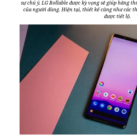
sự chú ý. LG Rollable được kỳ vọng sẽ giúp hãng t
của người dùng. Hiện tại, thiết kế cũng như các t
được tiết lộ.