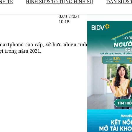
NH TẾ
HÌNH SỰ & TỐ TỤNG HÌNH SỰ
DÂN SỰ & 
02/01/2021
10:18
smartphone cao cấp, sở hữu nhiều tính
ợi trong năm 2021.