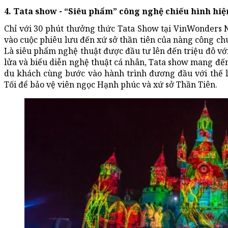
4. Tata show - “Siêu phẩm” công nghệ chiếu hình hiện
Chỉ với 30 phút thưởng thức Tata Show tại VinWonders
vào cuộc phiêu lưu đến xứ sở thần tiên của nàng công ch
Là siêu phẩm nghệ thuật được đầu tư lên đến triệu đô với
lửa và biểu diễn nghệ thuật cá nhân, Tata show mang đến
du khách cùng bước vào hành trình đương đầu với thế
Tối để bảo vệ viên ngọc Hạnh phúc và xứ sở Thần Tiên.