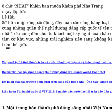
8 chữ “NHẤT” khiến bạn muốn khám phá Nha Trang
ngay lập tức
Lê Hải
Sở hữu nhịp sống sôi động, đầy màu sắc cùng hàng loạt t
cùng những quần thể nghỉ dưỡng đẳng cấp quốc tế tên t
nhất” sẽ mang đến cho du khách một kỳ nghỉ hoàn hảo n
tầm cỡ khu vực, những trải nghiệm siêu sang không ké
trên thế giới.
Vinpearl tại 17 tỉnh thành trên cả nước đồng loạt thắp sáng biểu tượng trái t
Ra mắt 921 căn hộ khách sạn nghỉ dưỡng Vinpearl Grand World Condotel
Bật mí bí mật hậu trường đám cưới siêu sang của Đông Nhi – Ông Cao Thắng tạ
Liên hoan Thiếu nhi quốc tế VTV 2019: Bạn nhỏ các nước lạc lối trên đảo dân 
1.
Một trong bốn thành phố đáng sống nhất Việt Na