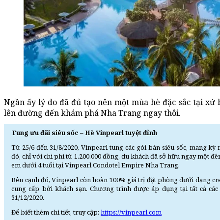
Ngần ấy lý do đã đủ tạo nên một mùa hè đặc sắc tại xứ 
lên đường đến khám phá Nha Trang ngay thôi.
Tung ưu đãi siêu sốc – Hè Vinpearl tuyệt đỉnh
Từ 25/6 đến 31/8/2020, Vinpearl tung các gói bán siêu sốc, mang kỳ
đó, chỉ với chi phí từ 1.200.000 đồng, du khách đã sở hữu ngay một đ
em dưới 4 tuổi tại Vinpearl Condotel Empire Nha Trang.
Bên cạnh đó, Vinpearl còn hoàn 100% giá trị đặt phòng dưới dạng cred
cung cấp bởi khách sạn. Chương trình được áp dụng tại tất cả các 
31/12/2020.
Để biết thêm chi tiết, truy cập:
https://vinpearl.com