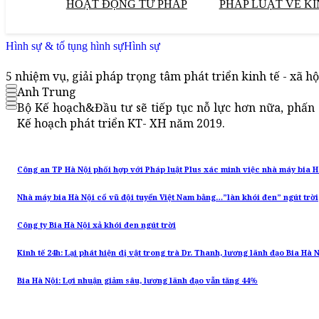
HOẠT ĐỘNG TƯ PHÁP
PHÁP LUẬT VỀ KI
Hình sự & tố tụng hình sự
Hình sự
5 nhiệm vụ, giải pháp trọng tâm phát triển kinh tế - xã h
Anh Trung
Bộ Kế hoạch&Đầu tư sẽ tiếp tục nỗ lực hơn nữa, phấn đ
Kế hoạch phát triển KT- XH năm 2019.
Công an TP Hà Nội phối hợp với Pháp luật Plus xác minh việc nhà máy bia 
Nhà máy bia Hà Nội cổ vũ đội tuyển Việt Nam bằng…”làn khói đen” ngút trời
Công ty Bia Hà Nội xả khói đen ngút trời
Kinh tế 24h: Lại phát hiện dị vật trong trà Dr. Thanh, lương lãnh đạo Bia Hà 
Bia Hà Nội: Lợi nhuận giảm sâu, lương lãnh đạo vẫn tăng 44%