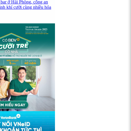
 bar ở Hải Phòng, công an
ình khí cười cùng nhiều hóa