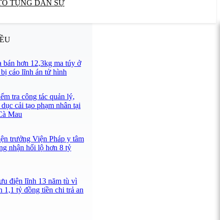
TỐ TỤNG DÂN SỰ
IỀU
 bán hơn 12,3kg ma túy ở
ị cáo lĩnh án tử hình
ểm tra công tác quản lý,
 dục cải tạo phạm nhân tại
 Cà Mau
iện trưởng Viện Pháp y tâm
ng nhận hối lộ hơn 8 tỷ
u điện lĩnh 13 năm tù vì
 1,1 tỷ đồng tiền chi trả an