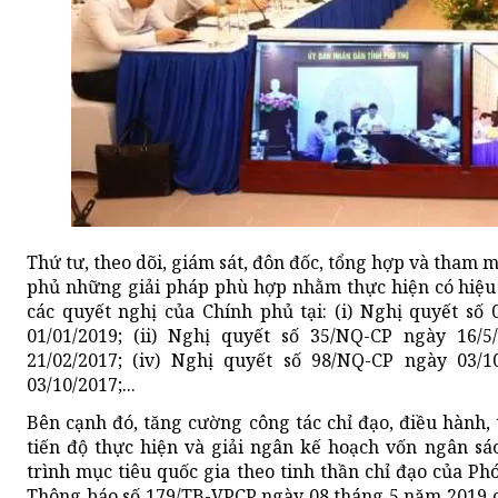
Thứ tư, theo dõi, giám sát, đôn đốc, tổng hợp và tham 
phủ những giải pháp phù hợp nhằm thực hiện có hiệu 
các quyết nghị của Chính phủ tại: (i) Nghị quyết s
01/01/2019; (ii) Nghị quyết số 35/NQ-CP ngày 16/5
21/02/2017; (iv) Nghị quyết số 98/NQ-CP ngày 03/1
03/10/2017;...
Bên cạnh đó, tăng cường công tác chỉ đạo, điều hành,
tiến độ thực hiện và giải ngân kế hoạch vốn ngân s
trình mục tiêu quốc gia theo tinh thần chỉ đạo của 
Thông báo số 179/TB-VPCP ngày 08 tháng 5 năm 2019 c