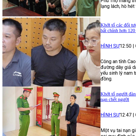
Phú Thọ mang the
lạng lách, hò hé
Khởi tố các đối tư
bất chính hơn 120
HÌNH SỰ
12:50
|
Công an tỉnh Cao
đường dây giả da
yếu sinh lý nam t
đồng.
Khởi tố người đàn
nạn chết người
HÌNH SỰ
12:47
|
Một vụ tai nạn g