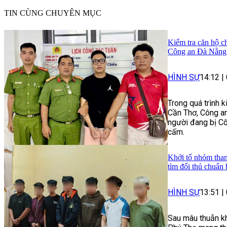
TIN CÙNG CHUYÊN MỤC
Kiểm tra căn hộ ch
Công an Đà Nẵng 
HÌNH SỰ
14:12
|
Trong quá trình 
Cần Thơ, Công an
người đang bị Cô
cấm.
Khởi tố nhóm than
tìm đối thủ chuẩn 
HÌNH SỰ
13:51
|
Sau mâu thuẫn kh