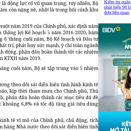
Kiểm tra quán
 là động lực cổ vũ quan trọng, tuy nhiên, Bộ
phát hiện 98 b
năm còn nặng nề, nhất là trong bối cảnh khu
đơn liên quan
 suốt năm 2019 của Chính phủ, xác định năm
h thắng lợi Kế hoạch 5 năm 2016-2020, bám
g 6 tháng cuối năm, Bộ Kế hoạch và Đầu tư
ất trí, phát huy sức mạnh, ý chí toàn ngành
ành động, phấn đấu hoàn thành tốt các nhiệm
riển KTXH năm 2019.
háng cuối năm, Bộ sẽ tập trung vào 5 nhiệm
ơng theo dõi sát diễn biến tình hình kinh tế
ự báo, kịp thời tham mưu cho Chính phủ, Thủ
nh, phấn đấu hoàn thành các mục tiêu đã đề
t khoảng 6,8% và tốc độ tăng giá tiêu dùng
kinh tế vĩ mô của Chính phủ, chủ động, tích
n hàng Nhà nước theo dõi sát diễn biến tình