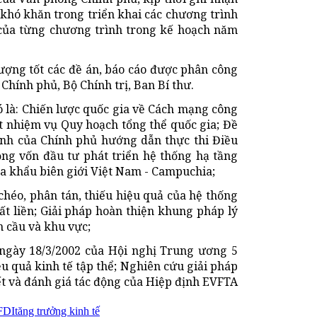
khó khăn trong triển khai các chương trình
 của từng chương trình trong kế hoạch năm
lượng tốt các đề án, báo cáo được phân công
hính phủ, Bộ Chính trị, Ban Bí thư.
ó là: Chiến lược quốc gia về Cách mạng công
t nhiệm vụ Quy hoạch tổng thể quốc gia; Đề
ịnh của Chính phủ hướng dẫn thực thi Điều
ng vốn đầu tư phát triển hệ thống hạ tầng
ửa khẩu biên giới Việt Nam - Campuchia;
chéo, phân tán, thiếu hiệu quả của hệ thống
đất liền; Giải pháp hoàn thiện khung pháp lý
n cầu và khu vực;
ngày 18/3/2002 của Hội nghị Trung ương 5
iệu quả kinh tế tập thể; Nghiên cứu giải pháp
ết và đánh giá tác động của Hiệp định EVFTA
FDI
tăng trưởng kinh tế