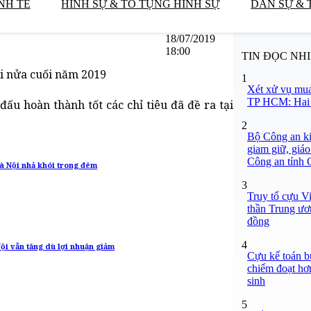
NH TẾ
HÌNH SỰ & TỐ TỤNG HÌNH SỰ
DÂN SỰ & 
18/07/2019
18:00
TIN ĐỌC NH
ội nửa cuối năm 2019
1
Xét xử vụ mua
TP HCM: Hai b
ấu hoàn thành tốt các chỉ tiêu đã đề ra tại
2
Bộ Công an ki
giam giữ, giáo
Công an tỉnh
Hà Nội nhả khói trong đêm
3
Truy tố cựu V
thần Trung ươ
đồng
4
Nội vẫn tăng dù lợi nhuận giảm
Cựu kế toán bư
chiếm đoạt hơn
sinh
5