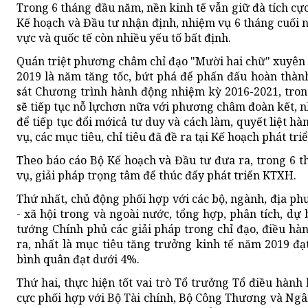
Trong 6 tháng đầu năm, nền kinh tế vẫn giữ đà tích cực
Kế hoạch và Đầu tư nhận định, nhiệm vụ 6 tháng cuối 
vực và quốc tế còn nhiều yếu tố bất định.
Quán triệt phương châm chỉ đạo "Mười hai chữ" xuyên
2019 là năm tăng tốc, bứt phá để phấn đấu hoàn thàn
sát Chương trình hành động nhiệm kỳ 2016-2021, tron
sẽ tiếp tục nỗ lựchơn nữa với phương châm đoàn kết, nh
để tiếp tục đổi mớicả tư duy và cách làm, quyết liệt h
vụ, các mục tiêu, chỉ tiêu đã đề ra tại Kế hoạch phát t
Theo báo cáo Bộ Kế hoạch và Đầu tư đưa ra, trong 6 t
vụ, giải pháp trọng tâm để thúc đẩy phát triển KTXH.
Thứ nhất, chủ động phối hợp với các bộ, ngành, địa phư
- xã hội trong và ngoài nước, tổng hợp, phân tích, d
tướng Chính phủ các giải pháp trong chỉ đạo, điều hà
ra, nhất là mục tiêu tăng trưởng kinh tế năm 2019 đạ
bình quân đạt dưới 4%.
Thứ hai, thực hiện tốt vai trò Tổ trưởng Tổ điều hành 
cực phối hợp với Bộ Tài chính, Bộ Công Thương và Ngâ