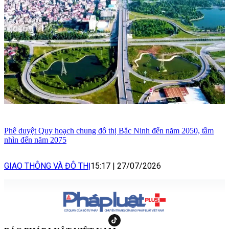
Phê duyệt Quy hoạch chung đô thị Bắc Ninh đến năm 2050, tầm
nhìn đến năm 2075
GIAO THÔNG VÀ ĐÔ THỊ
15:17
|
27/07/2026