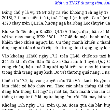
Một vụ TNGT thương tâm. Ảnh
Đáng chú ý là vụ TNGT xảy ra vào khoảng 18h ngày 17
2018), 2 thanh niên trú tại xã Tùng Lộc, huyện Can Lộc 
4329 chạy trên QL15A, hướng ngã ba Đồng Lộc (huyện Ca
Khi xe đi đến đoạn Km393, QL15A (thuộc địa phận xã Mỹ
với xe máy mang BKS: 38C1 – 297.48 do một thanh niên,
khiển theo chiều ngược lại. Cú tông mạnh khiến 2 thanh 
được người dân đưa đi cấp cứu trong tình trạng nguy kịc
Vào khoảng 12h00 ngày 17.2, trên QL48, chiếc xe taxi
344.35 khi đi đến Bản đồ 2, xã Châu Bình (huyện Quỳ C
cùng chiều, hậu quả 3 người ngồi trên xe máy bị thư
trong tình trạng nguy kịch. Do vết thương quá nặng, 1 nạ
Chiều tối 17.2, tại vòng xuyến cầu Tân Vũ - Lạch Huyện h
làm chiếc xế hộp cháy rụi. Theo các nhân chứng thì c
đang lưu thông bất ngờ bị mất lái, đâm mạnh vào lan c
thông trong tư thế lật ngửa bụng lên trời. Rất may lái xe 
Khoảng 15h ngày 17.2, trên QL8A, đoạn qua địa bàn hu