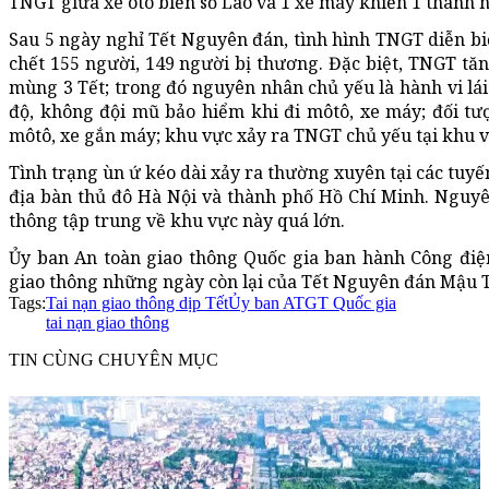
TNGT giữa xe ôtô biển số Lào và 1 xe máy khiến 1 thanh n
Sau 5 ngày nghỉ Tết Nguyên đán, tình hình TNGT diễn biế
chết 155 người, 149 người bị thương. Đặc biệt, TNGT tăng
mùng 3 Tết; trong đó nguyên nhân chủ yếu là hành vi lái
độ, không đội mũ bảo hiểm khi đi môtô, xe máy; đối tư
môtô, xe gắn máy; khu vực xảy ra TNGT chủ yếu tại khu vự
Tình trạng ùn ứ kéo dài xảy ra thường xuyên tại các tuy
địa bàn thủ đô Hà Nội và thành phố Hồ Chí Minh. Nguyê
thông tập trung về khu vực này quá lớn.
Ủy ban An toàn giao thông Quốc gia ban hành Công điệ
giao thông những ngày còn lại của Tết Nguyên đán Mậu T
Tags:
Tai nạn giao thông dịp Tết
Ủy ban ATGT Quốc gia
tai nạn giao thông
TIN CÙNG CHUYÊN MỤC