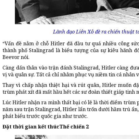
Lãnh đạo Liên Xô đề ra chiến thuật tá
“Vấn đề nằm ở chỗ Hitler đã đầu tư quá nhiều công sức
thành phố Stalingrad là biểu tượng của sự kiêu hãnh đố
Beevor nói.
Càng dấn thân vào trận đánh Stalingrad, Hitler càng đưa
vị và quân sự. Tất cả chỉ nhằm phục vụ niềm tin cá nhân
Thay vì chấp nhận thiệt hại và rút quân, Hitler muốn đặ
trùm phát xít đã mất hầu hết các sư đoàn thiết giáp tinh 
Lúc Hitler nhận ra mình thất bại có lẽ là thời điểm trùm p
năm sau trận Stalingrad, Hitler lẩn trốn dưới hầm trú ẩ
phát biểu trước quốc gia như trước.
Đặt thời gian kết thúcThế chiến 2