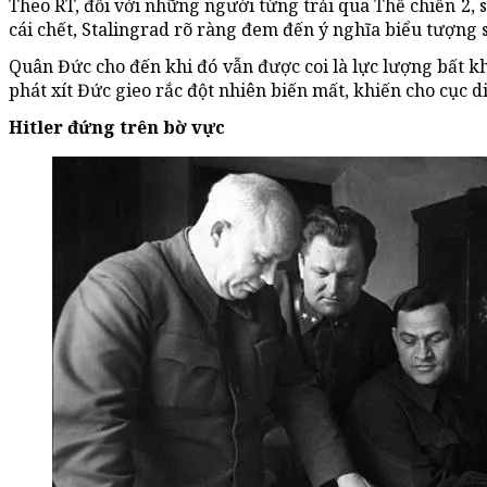
Theo RT, đối với những người từng trải qua Thế chiến 2, 
cái chết, Stalingrad rõ ràng đem đến ý nghĩa biểu tượng 
Quân Đức cho đến khi đó vẫn được coi là lực lượng bất k
phát xít Đức gieo rắc đột nhiên biến mất, khiến cho cục 
Hitler đứng trên bờ vực