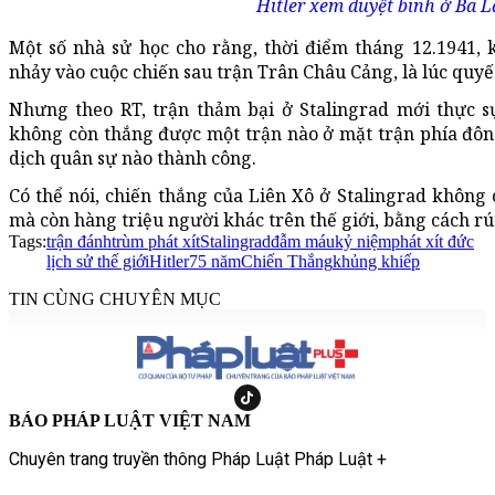
Hitler xem duyệt binh ở Ba 
Một số nhà sử học cho rằng, thời điểm tháng 12.1941,
nhảy vào cuộc chiến sau trận Trân Châu Cảng, là lúc quyết
Nhưng theo RT, trận thảm bại ở Stalingrad mới thực sự
không còn thắng được một trận nào ở mặt trận phía đôn
dịch quân sự nào thành công.
Có thể nói, chiến thắng của Liên Xô ở Stalingrad không
mà còn hàng triệu người khác trên thế giới, bằng cách rú
Tags:
trận đánh
trùm phát xít
Stalingrad
đẫm máu
kỷ niệm
phát xít đức
lịch sử thế giới
Hitler
75 năm
Chiến Thắng
khủng khiếp
TIN CÙNG CHUYÊN MỤC
BÁO PHÁP LUẬT VIỆT NAM
Chuyên trang truyền thông Pháp Luật Pháp Luật +