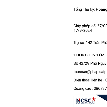
Tổng Thư ký:
Hoàng
Giấy phép số: 27/G
17/9/2024
Trụ sở: 142 Trần Ph
THÔNG TIN TÒA 
Số 42/29 Phố Nguyễ
toasoan@phapluatpl
Điện thoại liên hệ 
Quảng cáo : 08673