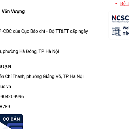
Bộ T
 Văn Vượng
P-CBC của Cục Báo chí - Bộ TT&TT cấp ngày
ú, phường Hà Đông, TP Hà Nội
SOẠN
n Chí Thanh, phường Giảng Võ, TP. Hà Nội
us.vn
- 0904309996
78789