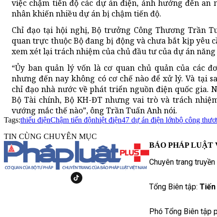
việc chậm tiến độ các dự án điện, ảnh hưởng đến an 
nhân khiến nhiều dự án bị chậm tiến độ.
Chỉ đạo tại hội nghị, Bộ trưởng Công Thương Trần T
quan trực thuộc Bộ đang bị động và chưa bắt kịp yêu c
xem xét lại trách nhiệm của chủ đầu tư của dự án năng
“Ủy ban quản lý vốn là cơ quan chủ quản của các đ
nhưng đến nay không có cơ chế nào để xử lý. Và tại s
chỉ đạo nhà nước về phát triển nguồn điện quốc gia.
Bộ Tài chính, Bộ KH-ĐT nhưng vai trò và trách nhiệm
vướng mắc thế nào”, ông Trần Tuấn Anh nói.
Tags:
thiếu điện
Chậm tiến độ
nhiệt điện
47 dự án điện lớn
bộ công thươ
TIN CÙNG CHUYÊN MỤC
BÁO PHÁP LUẬT 
Chuyên trang truyền
Tổng Biên tập:
Tiến
Phó Tổng Biên tập p