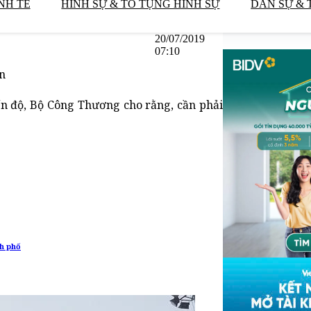
NH TẾ
HÌNH SỰ & TỐ TỤNG HÌNH SỰ
DÂN SỰ & 
20/07/2019
07:10
n
ến độ, Bộ Công Thương cho rằng, cần phải
nh phố