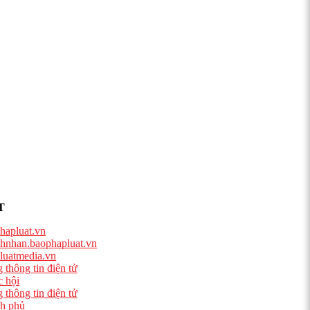
T
hapluat.vn
hnhan.baophapluat.vn
luatmedia.vn
 thông tin điện tử
 hội
 thông tin điện tử
h phủ