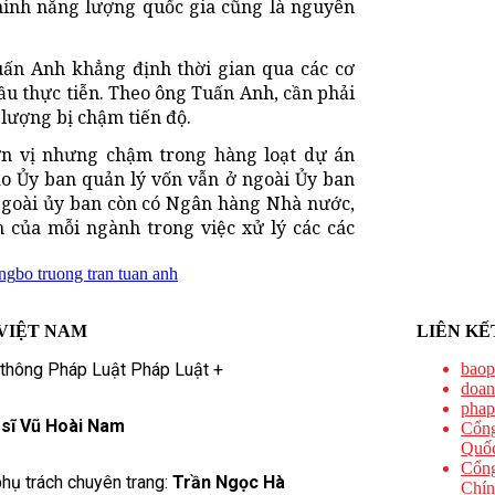
ninh năng lượng quốc gia cũng là nguyên
uấn Anh khẳng định thời gian qua các cơ
ầu thực tiễn. Theo ông Tuấn Anh, cần phải
 lượng bị chậm tiến độ.
ơn vị nhưng chậm trong hàng loạt dự án
ao Ủy ban quản lý vốn vẫn ở ngoài Ủy ban
 Ngoài ủy ban còn có Ngân hàng Nhà nước,
 của mỗi ngành trong việc xử lý các các
ng
bo truong tran tuan anh
VIỆT NAM
LIÊN KẾ
 thông Pháp Luật Pháp Luật +
baop
doan
phap
 sĩ Vũ Hoài Nam
Cổng
Quốc
Cổng
hụ trách chuyên trang:
Trần Ngọc Hà
Chín