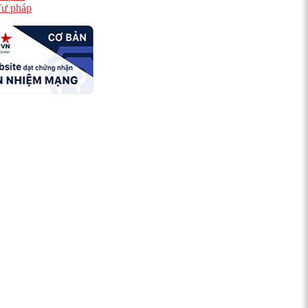
ư pháp