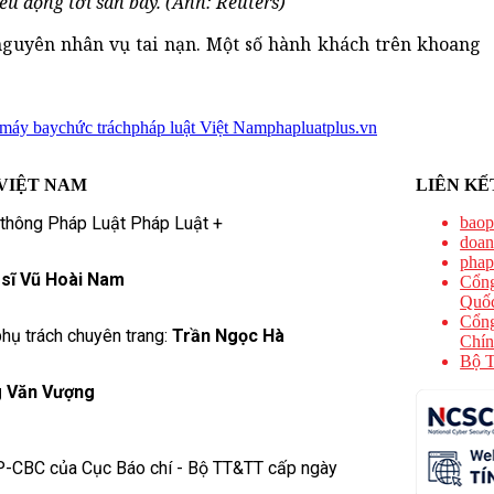
u động tới sân bay. (Ảnh: Reuters)
 nguyên nhân vụ tai nạn. Một số hành khách trên khoang
 máy bay
chức trách
pháp luật Việt Nam
phapluatplus.vn
VIỆT NAM
LIÊN KẾ
 thông Pháp Luật Pháp Luật +
baop
doan
phap
 sĩ Vũ Hoài Nam
Cổng
Quốc
Cổng
hụ trách chuyên trang:
Trần Ngọc Hà
Chín
Bộ T
 Văn Vượng
P-CBC của Cục Báo chí - Bộ TT&TT cấp ngày