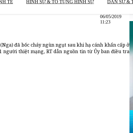
NH TẾ
HÌNH SỰ & TỐ TỤNG HÌNH SỰ
DÂN SỰ & 
06/05/2019
11:23
(Nga) đã bốc cháy ngùn ngụt sau khi hạ cánh khẩn cấp ở
1 người thiệt mạng, RT dẫn nguồn tin từ Ủy ban điều tra