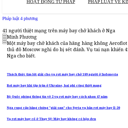
HOẠT ĐỘNG TƯ PHÁP
PHÁP LUẬT VỀ KI
Pháp luật 4 phương
41 người thiệt mạng trên máy bay chở khách ở Nga
Minh Phương
Một máy bay chở khách của hãng hàng không Aeroflot 
thủ đô Moscow nghi do bị sét đánh. Vụ tai nạn khiến 4
Nga cho biết.
Thách thức tìm lời giải cho vụ rơi máy bay chở 189 người ở Indonesia
Rơi máy bay khi tập trận ở Ukraine, hai phi công thiệt mạng
Bộ Quốc phòng thông tin về 2 vụ rơi máy bay cách nhau 47 năm
Nga cung cấp bằng chứng "giải oan" cho Syria vụ bắn rơi máy bay Il-20
Vụ rơi máy bay cổ ở Thụy Sỹ: Máy bay không có hộp đen