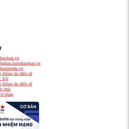
T
hapluat.vn
hnhan.baophapluat.vn
luatmedia.vn
 thông tin điện tử
 hội
 thông tin điện tử
h phủ
ư pháp