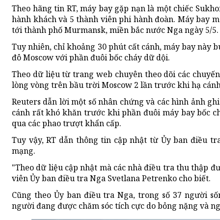
Theo hãng tin RT, máy bay gặp nạn là một chiếc Sukho
hành khách và 5 thành viên phi hành đoàn. Máy bay m
tới thành phố Murmansk, miền bắc nước Nga ngày 5/5.
Tuy nhiên, chỉ khoảng 30 phút cất cánh, máy bay này 
đô Moscow với phần đuôi bốc cháy dữ dội.
Theo dữ liệu từ trang web chuyên theo dõi các chuyến
lòng vòng trên bầu trời Moscow 2 lần trước khi hạ cánh
Reuters dẫn lời một số nhân chứng và các hình ảnh ghi
cánh rất khó khăn trước khi phần đuôi máy bay bốc c
qua các phao trượt khẩn cấp.
Tuy vậy, RT dẫn thông tin cập nhật từ Ủy ban điều tra
mạng.
"Theo dữ liệu cập nhật mà các nhà điều tra thu thập đư
viên Ủy ban điều tra Nga Svetlana Petrenko cho biết.
Cũng theo Ủy ban điều tra Nga, trong số 37 người sốn
người đang được chăm sóc tích cực do bỏng nặng và ng