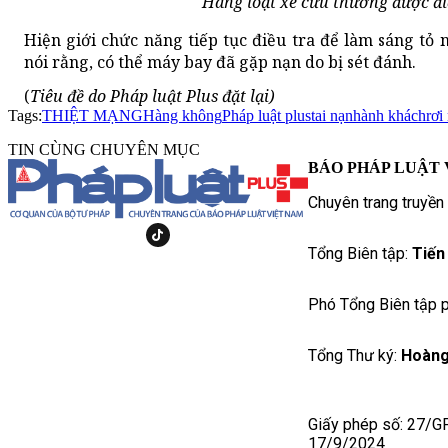
Hàng loạt xe cứu thương được điề
Hiện giới chức năng tiếp tục điều tra để làm sáng tỏ
nói rằng, có thể máy bay đã gặp nạn do bị sét đánh.
(
Tiêu đề do Pháp luật Plus đặt lại)
Tags:
THIỆT MẠNG
Hàng không
Pháp luật plus
tai nạn
hành khách
rơi
TIN CÙNG CHUYÊN MỤC
BÁO PHÁP LUẬT 
Chuyên trang truyền
Tổng Biên tập:
Tiến
Phó Tổng Biên tập p
Tổng Thư ký:
Hoàng
Giấy phép số: 27/G
17/9/2024