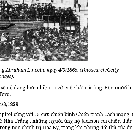
ng Abraham Lincoln, ngày 4/3/1865. (Fotosearch/Getty
mages).
 sẽ dễ dàng hơn nhiều so với việc bắt cóc ông. Bốn mươi h
Ford.
4/3/1829
pitol cùng với 15 cựu chiến binh Chiến tranh Cách mạng. 
sử Nhà Trắng , những người ủng hộ Jackson coi chiến thắn
trong nền chính trị Hoa Kỳ, trong khi những đối thủ của ô