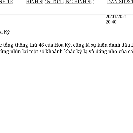
NH TẾ
HÌNH SỰ & TỐ TỤNG HÌNH SỰ
DÂN SỰ & 
20/01/2021
20:40
oa Kỳ
c tổng thống thứ 46 của Hoa Kỳ, cũng là sự kiện đánh dấu 
ùng nhìn lại một số khoảnh khắc kỳ lạ và đáng nhớ của cá