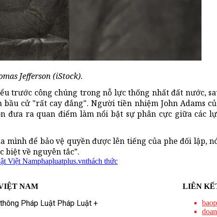
mas Jefferson (iStock).
ểu trước công chúng trong nỗ lực thống nhất đất nước, sa
 bầu cử "rất cay đắng". Người tiền nhiệm John Adams củ
on đưa ra quan điểm làm nổi bật sự phân cực giữa các lự
a mình để bảo vệ quyền được lên tiếng của phe đối lập, n
 biệt về nguyên tắc”.
uật Việt Nam
phapluatplus.vn
thách thức
VIỆT NAM
LIÊN KẾ
 thông Pháp Luật Pháp Luật +
baop
doan