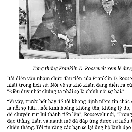
Tổng thống Franklin D. Roosevelt xem lễ duy
Bài diễn văn nhậm chức đầu tiên của Franklin D. Roose
nhất trong lịch sử. Nói về sự khó khăn đang diễn ra c
"Điều duy nhất chúng ta phải sợ là chính nỗi sợ hãi."
“Vì vậy, trước hết hãy để tôi khẳng định niềm tin chắ
là nỗi sợ hãi… nỗi kinh hoàng không tên, không lý do,
để chuyển rút lui thành tiến lên”, Roosevelt nói, "Tro
đạo thẳng thắn và mạnh mẽ đã đáp ứng được sự hiểu bi
chiến thắng. Tôi tin rằng các bạn sẽ lại ủng hộ lãnh đ