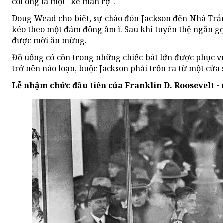
coi ông là một "kẻ man rợ".
Doug Wead cho biết, sự chào đón Jackson đến Nhà Trắng
kéo theo một đám đông ầm ĩ. Sau khi tuyên thệ ngắn gọ
được mời ăn mừng.
Đồ uống có cồn trong những chiếc bát lớn được phục vụ
trở nên náo loạn, buộc Jackson phải trốn ra từ một cửa
Lễ nhậm chức đầu tiên của Franklin D. Roosevelt - 