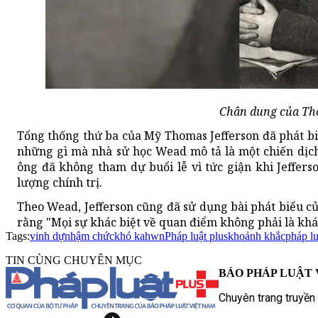
Chân dung của Tho
Tổng thống thứ ba của Mỹ Thomas Jefferson đã phát bi
những gì mà nhà sử học Wead mô tả là một chiến dịch
ông đã không tham dự buổi lễ vì tức giận khi Jeffers
lượng chính trị.
Theo Wead, Jefferson cũng đã sử dụng bài phát biểu củ
rằng "Mọi sự khác biệt về quan điểm không phải là khác
Tags:
vinh dự
nhậm chức
khó kahwn
Pháp luật plus
khoảnh khắc
pháp l
TIN CÙNG CHUYÊN MỤC
BÁO PHÁP LUẬT 
Chuyên trang truyền