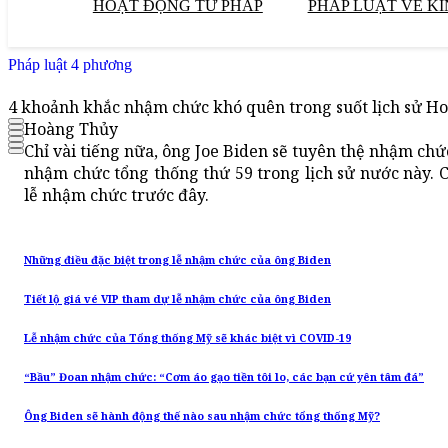
HOẠT ĐỘNG TƯ PHÁP
PHÁP LUẬT VỀ KI
Pháp luật 4 phương
4 khoảnh khắc nhậm chức khó quên trong suốt lịch sử H
Hoàng Thủy
Chỉ vài tiếng nữa, ông Joe Biden sẽ tuyên thệ nhậm chứ
nhậm chức tổng thống thứ 59 trong lịch sử nước này. C
lễ nhậm chức trước đây.
Những điều đặc biệt trong lễ nhậm chức của ông Biden
Tiết lộ giá vé VIP tham dự lễ nhậm chức của ông Biden
Lễ nhậm chức của Tổng thống Mỹ sẽ khác biệt vì COVID-19
“Bầu” Đoan nhậm chức: “Cơm áo gạo tiền tôi lo, các bạn cứ yên tâm đá”
Ông Biden sẽ hành động thế nào sau nhậm chức tổng thống Mỹ?