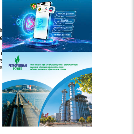
h
ng
ặt
g
n