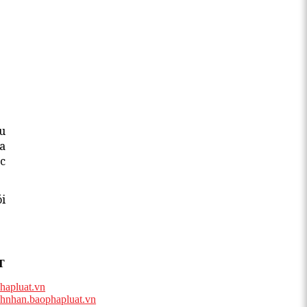
u
a
c
ói
T
hapluat.vn
hnhan.baophapluat.vn