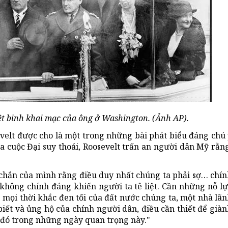
ệt binh khai mạc của ông ở Washington. (Ảnh AP).
velt được cho là một trong những bài phát biểu đáng chú 
ủa cuộc Đại suy thoái, Roosevelt trấn an người dân Mỹ rằn
c chắn của mình rằng điều duy nhất chúng ta phải sợ… chí
 không chính đáng khiến người ta tê liệt. Cần những nỗ l
ng mọi thời khắc đen tối của đất nước chúng ta, một nhà lã
ết và ủng hộ của chính người dân, điều cần thiết để giàn
ạo đó trong những ngày quan trọng này."