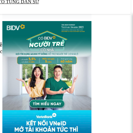
TỐ TỤNG DÂN SỰ
lễ
c