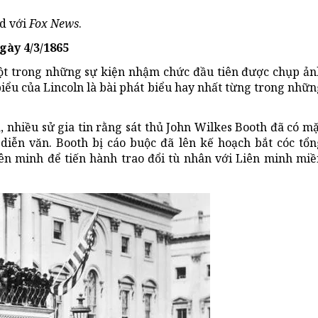
ad với
Fox News
.
gày 4/3/1865
ột trong những sự kiện nhậm chức đầu tiên được chụp ản
iểu của Lincoln là bài phát biểu hay nhất từng trong nhữ
, nhiều sử gia tin rằng sát thủ John Wilkes Booth đã có m
iễn văn. Booth bị cáo buộc đã lên kế hoạch bắt cóc tổn
iên minh để tiến hành trao đổi tù nhân với Liên minh miề