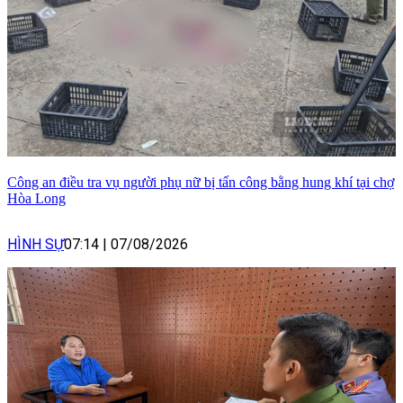
Công an điều tra vụ người phụ nữ bị tấn công bằng hung khí tại chợ
Hòa Long
HÌNH SỰ
07:14
|
07/08/2026