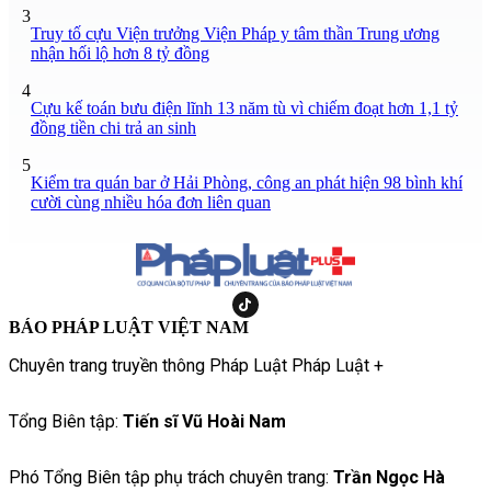
3
Truy tố cựu Viện trưởng Viện Pháp y tâm thần Trung ương
nhận hối lộ hơn 8 tỷ đồng
4
Cựu kế toán bưu điện lĩnh 13 năm tù vì chiếm đoạt hơn 1,1 tỷ
đồng tiền chi trả an sinh
5
Kiểm tra quán bar ở Hải Phòng, công an phát hiện 98 bình khí
cười cùng nhiều hóa đơn liên quan
BÁO PHÁP LUẬT VIỆT NAM
Chuyên trang truyền thông Pháp Luật Pháp Luật +
Tổng Biên tập:
Tiến sĩ Vũ Hoài Nam
Phó Tổng Biên tập phụ trách chuyên trang:
Trần Ngọc Hà