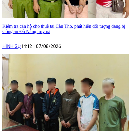
Kiểm tra căn hộ cho thuê tại Cần Thơ, phát hiện đối tượng đang bị
Công an Đà Nẵng truy nã
HÌNH SỰ
14:12
|
07/08/2026