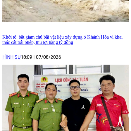
Khởi tố, bắt giam chủ bãi vật liệu xây dựng ở Khánh Hòa vì khai
thác cát trái phép, thu lợi hàng tỷ đồng
HÌNH SỰ
18:09
|
07/08/2026