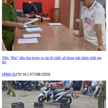
Tiến "Bịp" hầu tòa trong vụ án tổ chức sử dụng trái phép chất ma
túy
HÌNH SỰ
10:16
|
07/08/2026