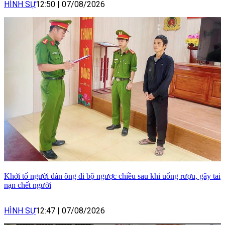
HÌNH SỰ
12:50
|
07/08/2026
Khởi tố người đàn ông đi bộ ngược chiều sau khi uống rượu, gây tai
nạn chết người
HÌNH SỰ
12:47
|
07/08/2026