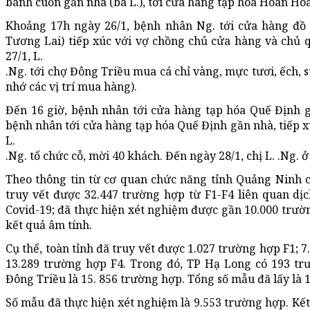
bánh cuốn gần nhà (bà L.), tới cửa hàng tạp hóa Hoàn Ho
Khoảng 17h ngày 26/1, bệnh nhân Ng. tới cửa hàng đồ
Tương Lai) tiếp xúc với vợ chồng chủ cửa hàng và chủ 
27/1, L.
.Ng. tới chợ Đông Triều mua cá chỉ vàng, mực tươi, ếch, 
nhớ các vị trí mua hàng).
Đến 16 giờ, bệnh nhân tới cửa hàng tạp hóa Quế Định gầ
bệnh nhân tới cửa hàng tạp hóa Quế Định gần nhà, tiếp xú
L.
.Ng. tổ chức cỗ, mời 40 khách. Đến ngày 28/1, chị L. .Ng. 
Theo thông tin từ cơ quan chức năng tỉnh Quảng Ninh ch
truy vết được 32.447 trường hợp từ F1-F4 liên quan dị
Covid-19; đã thực hiện xét nghiệm được gần 10.000 trườn
kết quả âm tính.
Cụ thể, toàn tỉnh đã truy vết được 1.027 trường hợp F1; 
13.289 trường hợp F4. Trong đó, TP Hạ Long có 193 tr
Đông Triều là 15. 856 trường hợp. Tổng số mẫu đã lấy là 
Số mẫu đã thực hiện xét nghiệm là 9.553 trường hợp. Kết