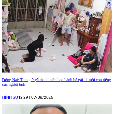
Đồng Nai: Tạm giữ gã thanh niên bạo hành bé gái 11 tuổi con riêng
của người tình
HÌNH SỰ
12:29
|
07/08/2026