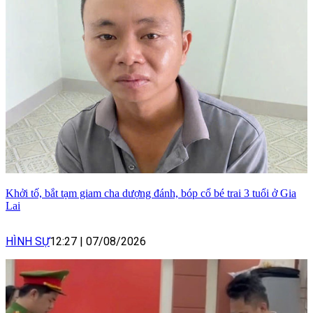
Khởi tố, bắt tạm giam cha dượng đánh, bóp cổ bé trai 3 tuổi ở Gia
Lai
HÌNH SỰ
12:27
|
07/08/2026