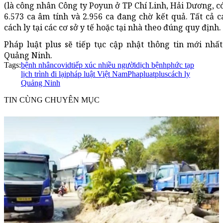
(là công nhân Công ty Poyun ở TP Chí Linh, Hải Dương, có 
6.573 ca âm tính và 2.956 ca đang chờ kết quả. Tất cả c
cách ly tại các cơ sở y tế hoặc tại nhà theo đúng quy định.
Pháp luật plus sẽ tiếp tục cập nhật thông tin mới nhấ
Quảng Ninh.
Tags:
bệnh nhân
covid
tiếp xúc nhiều người
dịch bệnh
phức tạp
lịch trình đi lại
pháp luật Việt Nam
Phapluatplus
cách ly
Quảng Ninh
TIN CÙNG CHUYÊN MỤC