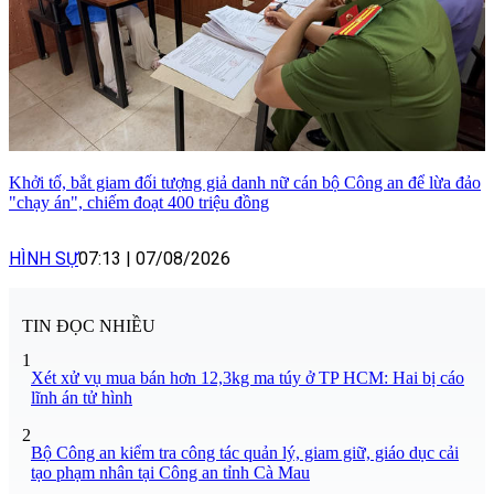
Khởi tố, bắt giam đối tượng giả danh nữ cán bộ Công an để lừa đảo
"chạy án", chiếm đoạt 400 triệu đồng
HÌNH SỰ
07:13
|
07/08/2026
TIN ĐỌC NHIỀU
1
Xét xử vụ mua bán hơn 12,3kg ma túy ở TP HCM: Hai bị cáo
lĩnh án tử hình
2
Bộ Công an kiểm tra công tác quản lý, giam giữ, giáo dục cải
tạo phạm nhân tại Công an tỉnh Cà Mau