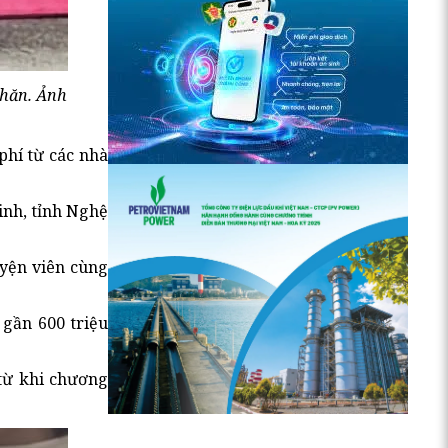
khăn. Ảnh
phí từ các nhà
inh, tỉnh Nghệ
uyện viên cùng
 gần 600 triệu
 từ khi chương