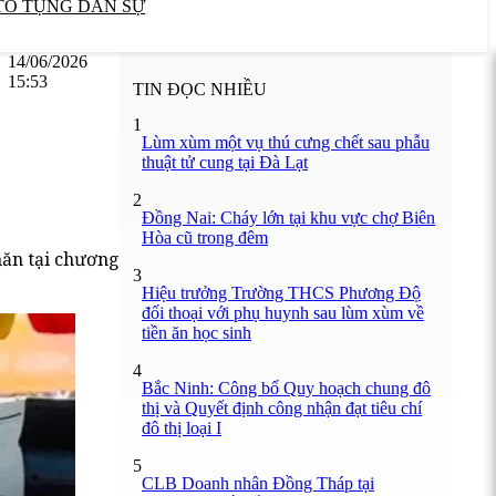
TỐ TỤNG DÂN SỰ
14/06/2026
15:53
TIN ĐỌC NHIỀU
1
Lùm xùm một vụ thú cưng chết sau phẫu
thuật tử cung tại Đà Lạt
2
Đồng Nai: Cháy lớn tại khu vực chợ Biên
Hòa cũ trong đêm
hăn tại chương
3
Hiệu trưởng Trường THCS Phương Độ
đối thoại với phụ huynh sau lùm xùm về
tiền ăn học sinh
4
Bắc Ninh: Công bố Quy hoạch chung đô
thị và Quyết định công nhận đạt tiêu chí
đô thị loại I
5
CLB Doanh nhân Đồng Tháp tại