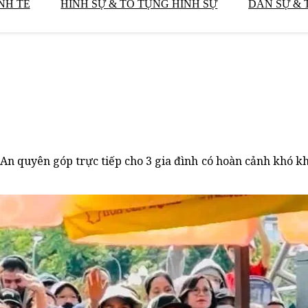
NH TẾ
HÌNH SỰ & TỐ TỤNG HÌNH SỰ
DÂN SỰ & 
An quyên góp trực tiếp cho 3 gia đình có hoàn cảnh khó k