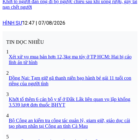
Khởi tố người đàn ông đi bộ ngược chiều sau khi uống rượu, gây tai
nạn chết người
HÌNH SỰ
12:47
|
07/08/2026
TIN ĐỌC NHIỀU
1
Xét xử vụ mua bán hơn 12,3kg ma túy ở TP HCM: Hai bị cáo
lĩnh án tử hình
2
Đồng Nai: Tạm giữ gã thanh niên bạo hành bé gái 11 tuổi con
riêng của người tình
3
Khởi tố thêm 6 cán bộ y tế ở Đắk Lắk liên quan vụ lập khống
3.539 lượt đơn thuốc BHYT
4
Bộ Công an kiểm tra công tác quản lý, giam giữ, giáo dục cải
tạo phạm nhân tại Công an tỉnh Cà Mau
5