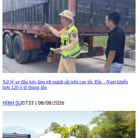
Xử lý xe đầu kéo làm rơi mảnh sắt trên cao tốc Bắc - Nam khiến
hơn 120 ô tô thủng lốp
HÌNH SỰ
07:33
|
08/08/2026