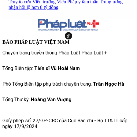
Truy tố cựu Viện trưởng Viện Pháp y tâm thần Trung ương
nhận hối lộ hơn 8 tỷ đồng
BÁO PHÁP LUẬT VIỆT NAM
Chuyên trang truyền thông Pháp Luật Pháp Luật +
Tổng Biên tập:
Tiến sĩ Vũ Hoài Nam
Phó Tổng Biên tập phụ trách chuyên trang:
Trần Ngọc Hà
Tổng Thư ký:
Hoàng Văn Vượng
Giấy phép số: 27/GP-CBC của Cục Báo chí - Bộ TT&TT cấp
ngày 17/9/2024