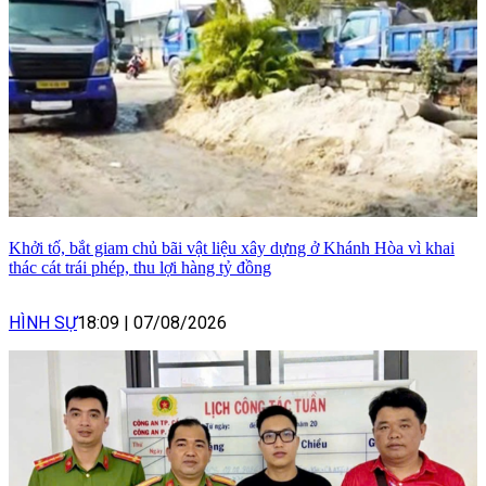
Khởi tố, bắt giam chủ bãi vật liệu xây dựng ở Khánh Hòa vì khai
thác cát trái phép, thu lợi hàng tỷ đồng
HÌNH SỰ
18:09
|
07/08/2026