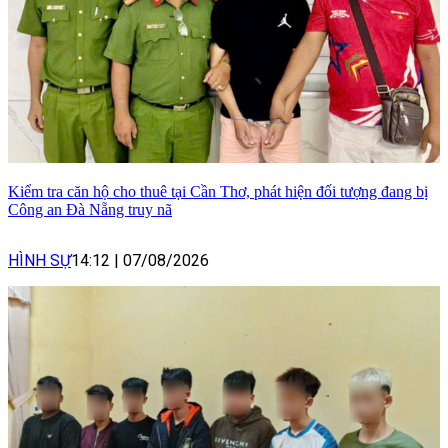
Kiểm tra căn hộ cho thuê tại Cần Thơ, phát hiện đối tượng đang bị
Công an Đà Nẵng truy nã
HÌNH SỰ
14:12
|
07/08/2026