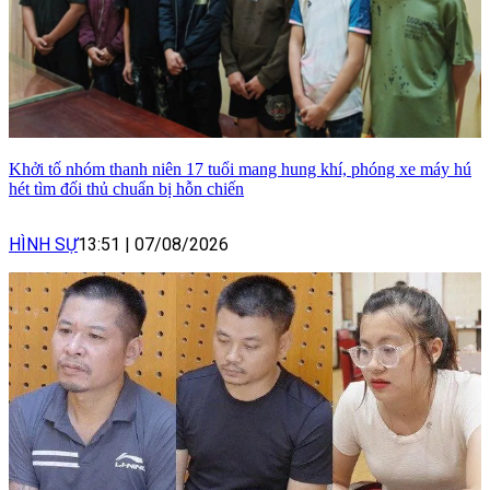
Khởi tố nhóm thanh niên 17 tuổi mang hung khí, phóng xe máy hú
hét tìm đối thủ chuẩn bị hỗn chiến
HÌNH SỰ
13:51
|
07/08/2026