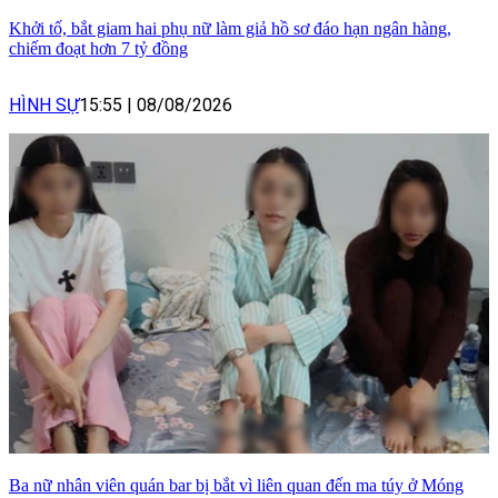
Khởi tố, bắt giam hai phụ nữ làm giả hồ sơ đáo hạn ngân hàng,
chiếm đoạt hơn 7 tỷ đồng
HÌNH SỰ
15:55
|
08/08/2026
Ba nữ nhân viên quán bar bị bắt vì liên quan đến ma túy ở Móng