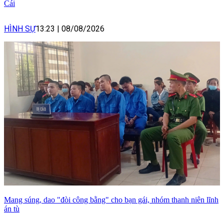
Cái
HÌNH SỰ
13:23
|
08/08/2026
Mang súng, dao "đòi công bằng" cho bạn gái, nhóm thanh niên lĩnh
án tù