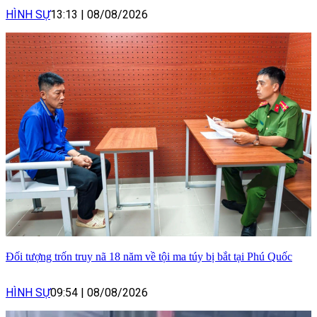
HÌNH SỰ
13:13
|
08/08/2026
Đối tượng trốn truy nã 18 năm về tội ma túy bị bắt tại Phú Quốc
HÌNH SỰ
09:54
|
08/08/2026