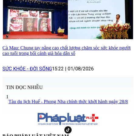
Cà Mau: Chung tay nâng cao chất lượng chăm sóc sức khỏe người
cao tuổi trong bối cảnh già hóa dân số
SỨC KHỎE - ĐỜI SỐNG
15:22
|
01/08/2026
TIN ĐỌC NHIỀU
1
Tàu du lịch Huế - Phong Nha chính thức khởi hành ngày 28/8