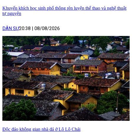
Khuyến khích học sinh phổ thông rèn luyện thể thao và nghệ thuật
tự nguyện
DÂN SỰ
20:38
|
08/08/2026
Độc đáo không gian nhà đá ở Lô Lô Chải