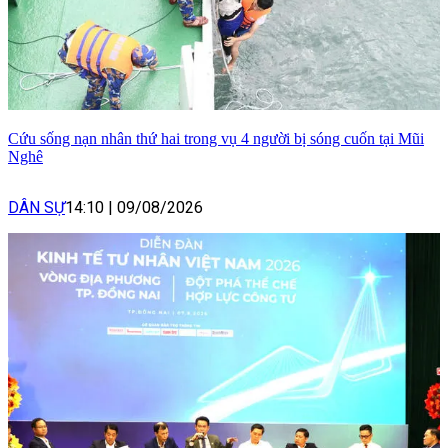
Cứu sống nạn nhân thứ hai trong vụ 4 người bị sóng cuốn tại Mũi
Nghê
DÂN SỰ
14:10
|
09/08/2026