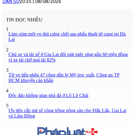
DÂN SỰ
20:35
|
08/08/2026
TIN ĐỌC NHIỀU
1
Lùm xùm một vụ thú cưng chết sau phẫu thuật tử cung tại Đà
Lạt
2
Chủ xe và tài xế ở Gia Lai đối mặt mức phạt gần 60 triệu đồng
vì xe tải chở quá tải 82%
3
Từ vụ tiếp nhận 47 công dân bị Mỹ trục xuất, Công an TP
HCM khuyến cáo khẩn
4
Độc đáo không gian nhà đá ở Lô Lô Chải
5
Ưu tiên cấp mã số vùng trồng nông sản cho Đắk Lắk, Gia Lai
và Lâm Đồng