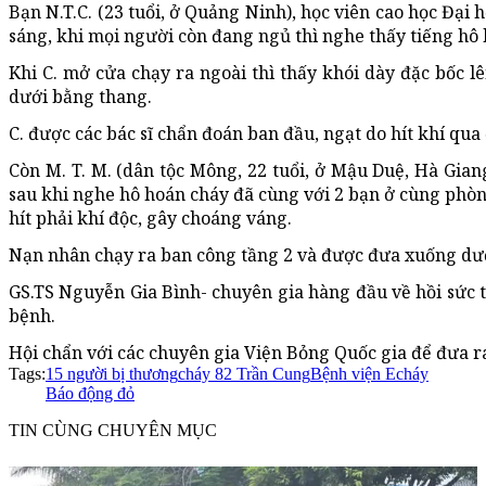
Bạn N.T.C. (23 tuổi, ở Quảng Ninh), học viên cao học Đại 
sáng, khi mọi người còn đang ngủ thì nghe thấy tiếng hô 
Khi C. mở cửa chạy ra ngoài thì thấy khói dày đặc bốc 
dưới bằng thang.
C. được các bác sĩ chẩn đoán ban đầu, ngạt do hít khí qua
Còn M. T. M. (dân tộc Mông, 22 tuổi, ở Mậu Duệ, Hà Gian
sau khi nghe hô hoán cháy đã cùng với 2 bạn ở cùng phò
hít phải khí độc, gây choáng váng.
Nạn nhân chạy ra ban công tầng 2 và được đưa xuống dướ
GS.TS Nguyễn Gia Bình- chuyên gia hàng đầu về hồi sức
bệnh.
Hội chẩn với các chuyên gia Viện Bỏng Quốc gia để đưa r
Tags:
15 người bị thương
cháy 82 Trần Cung
Bệnh viện E
cháy
Báo động đỏ
TIN CÙNG CHUYÊN MỤC