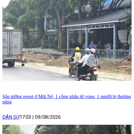
Sập tường resort ở Mũi Né, 1 công nhân tử vong, 1 người bị thương
nặng
DÂN SỰ
17:03
|
09/08/2026