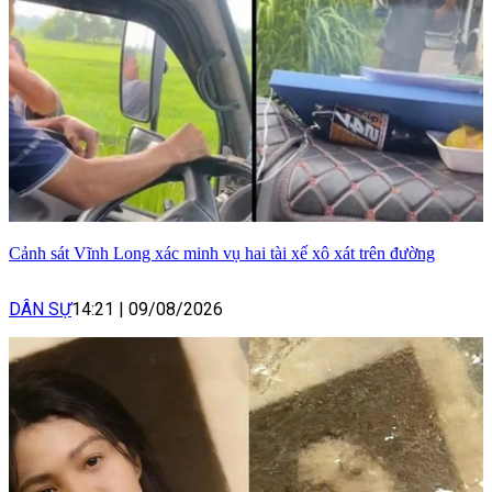
Cảnh sát Vĩnh Long xác minh vụ hai tài xế xô xát trên đường
DÂN SỰ
14:21
|
09/08/2026