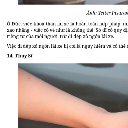
Ảnh: Yetter Insura
Ở Đức, việc khoả thân lái xe là hoàn toàn hợp pháp, m
xao nhãng - việc có vẻ như là không thể. Sở dĩ có quy đị
riêng tư của mỗi người, trừ đi dép xỏ ngón lái xe.
Việc đi dép xỏ ngón lái xe bị coi là nguy hiểm và có thể 
14. Thuỵ Sĩ