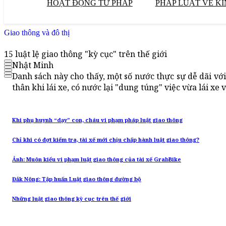
HOẠT ĐỘNG TƯ PHÁP
PHÁP LUẬT VỀ KI
Giao thông và đô thị
15 luật lệ giao thông "kỳ cục" trên thế giới
Nhật Minh
Danh sách này cho thấy, một số nước thực sự dễ dãi vớ
thân khi lái xe, có nước lại "dung túng" việc vừa lái xe
Khi phụ huynh “dạy” con, cháu vi phạm pháp luật giao thông
Chỉ khi có đợt kiểm tra, tài xế mới chịu chấp hành luật giao thông?
Ảnh: Muôn kiểu vi phạm luật giao thông của tài xế GrabBike
Đắk Nông: Tập huấn Luật giao thông đường bộ
Những luật giao thông kỳ cục trên thế giới