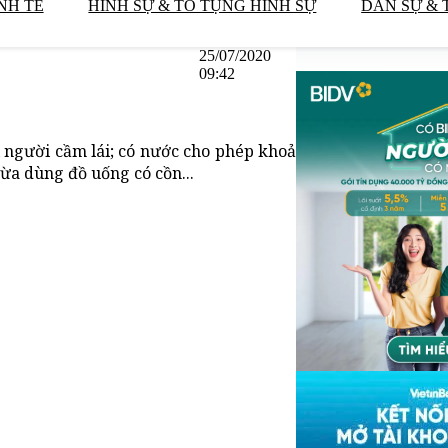
NH TẾ
HÌNH SỰ & TỐ TỤNG HÌNH SỰ
DÂN SỰ & 
25/07/2020
09:42
i người cầm lái; có nước cho phép khoả
 vừa dùng đồ uống có cồn...