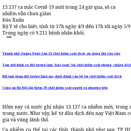
13.137 ca mắc Covid-19 mới trong 24 giờ qua, số ca
nhiễm vẫn chưa giảm
Đào Xuân
Bộ Y tế cho biết, tính từ 17h ngày 4/9 đến 17h tối ngày
Trong ngày có 9.211 bệnh nhân khỏi.
Thành phố Quảng Ngãi: Lập 23 chốt kiểm soát dịch, áp dụng thẻ vào chợ
Tạm giữ hình sự đối tượng làm "náo loạn" tại chốt kiểm soát phòng, chống dịc
Bắt tạm giam đối tượng lăng mạ, đuổi đánh cán bộ tại chốt kiểm soát dịch
Công an Hà Nội lập thêm 39 chốt kiếm soát người và phương tiện
Hôm nay cả nước ghi nhận 13.137 ca nhiễm mới, trong đo
trong nước. Như vậy, kể từ đầu dịch đến nay Việt Nam 
gia và vùng lãnh thổ.
Ca nhiễm cụ thể tại các tỉnh, thành phố như sau: TP HCM 