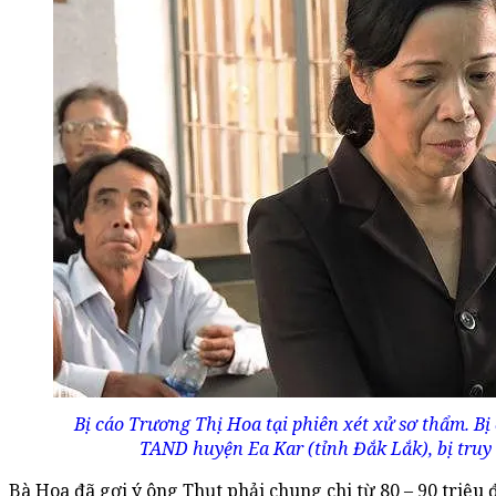
Bị cáo Trương Thị Hoa tại phiên xét xử sơ thẩm. B
TAND huyện Ea Kar (tỉnh Đắk Lắk), bị truy t
Bà Hoa đã gợi ý ông Thụt phải chung chi từ 80 – 90 triệu