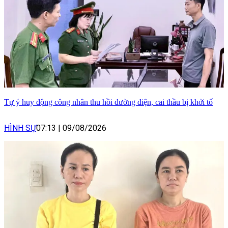
Tự ý huy động công nhân thu hồi đường điện, cai thầu bị khởi tố
HÌNH SỰ
07:13
|
09/08/2026