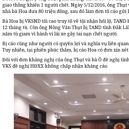
giao thông khiến 1 người chết. Ngày 5/12/2016, ông Thụt 
nhà bà Hoa đưa 80 triệu đồng, sau đó làm đơn tố cáo gửi 
Bà Hoa bị VKSND tối cao truy tố về tội nhận hối lộ, TAND
12 tháng tù. Còn ông Nông Văn Thụt bị TAND tỉnh Đắk Lắ
năm tù giam vì hành vi lái xe gây tai nạn chết người.
Bị cáo cũng như người có quyền lợi và nghĩa vụ liên qua
Tuy nhiên, tại phiên phúc thẩm, bị cáo Hoa có đơn xin xé
Đối với đơn kháng nghị của ông Thụt và bà Ồ đề nghị tính 
VKS đề nghị HĐXX không chấp nhận kháng cáo.