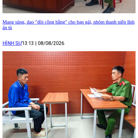
Mang súng, dao "đòi công bằng" cho bạn gái, nhóm thanh niên lĩnh
án tù
HÌNH SỰ
13:13
|
08/08/2026