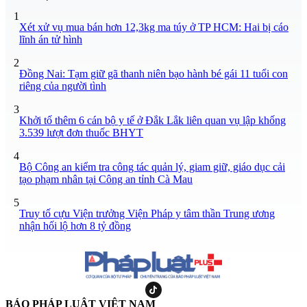
1
Xét xử vụ mua bán hơn 12,3kg ma túy ở TP HCM: Hai bị cáo
lĩnh án tử hình
2
Đồng Nai: Tạm giữ gã thanh niên bạo hành bé gái 11 tuổi con
riêng của người tình
3
Khởi tố thêm 6 cán bộ y tế ở Đắk Lắk liên quan vụ lập khống
3.539 lượt đơn thuốc BHYT
4
Bộ Công an kiểm tra công tác quản lý, giam giữ, giáo dục cải
tạo phạm nhân tại Công an tỉnh Cà Mau
5
Truy tố cựu Viện trưởng Viện Pháp y tâm thần Trung ương
nhận hối lộ hơn 8 tỷ đồng
BÁO PHÁP LUẬT VIỆT NAM