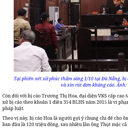
Tại phiên xét xử phúc thẩm sáng 1/10 tại Đà Nẵng, bị
và xin rút đơn kháng cáo. Ảnh:
Còn đối với bị cáo Trương Thị Hoa, đại diện VKS cấp cao 
xử bị cáo theo khoản 1 điều 354 BLHS năm 2015 là vi ph
pháp luật.
Theo vị này, bị cáo Hoa là người gợi ý chung chi để cho ô
ban đầu là 120 triệu đồng, sau nhiều lần ông Thụt mặc cả 