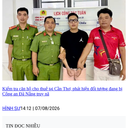
Kiểm tra căn hộ cho thuê tại Cần Thơ, phát hiện đối tượng đang bị
Công an Đà Nẵng truy nã
HÌNH SỰ
14:12
|
07/08/2026
TIN ĐỌC NHIỀU