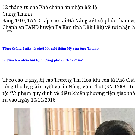
12 tháng tù cho Phó chánh án nhận hối lộ
Giang Thanh
Sáng 1/10, TAND cấp cao tại Đà Nẵng xét xử phúc thẩm v
Chánh án TAND huyện Ea Kar, tỉnh Đắk Lắk) về tội nhận hố
Tổng thống Putin từ chối lời mời thăm Mỹ của ông Trump
Bị điều tra nhận hối lộ, trưởng phòng “hóa điên”
Theo cáo trạng, bị cáo Trương Thị Hoa khi còn là Phó C
công thụ lý, giải quyết vụ án Nông Văn Thụt (SN 1969 – t
tội “Vi phạm quy định về điều khiển phương tiện giao th
ra vào ngày 10/11/2016.