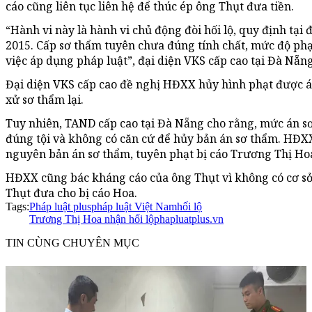
cáo cũng liên tục liên hệ để thúc ép ông Thụt đưa tiền.
“Hành vi này là hành vi chủ động đòi hối lộ, quy định tạ
2015. Cấp sơ thẩm tuyên chưa đúng tính chất, mức độ phạ
việc áp dụng pháp luật”, đại diện VKS cấp cao tại Đà Nẵng
Đại diện VKS cấp cao đề nghị HĐXX hủy hình phạt được á
xử sơ thẩm lại.
Tuy nhiên, TAND cấp cao tại Đà Nẵng cho rằng, mức án s
đúng tội và không có căn cứ để hủy bản án sơ thẩm. HĐXX
nguyên bản án sơ thẩm, tuyên phạt bị cáo Trương Thị Hoa 
HĐXX cũng bác kháng cáo của ông Thụt vì không có cơ sở đ
Thụt đưa cho bị cáo Hoa.
Tags:
Pháp luật plus
pháp luật Việt Nam
hối lộ
Trương Thị Hoa nhận hối lộ
phapluatplus.vn
TIN CÙNG CHUYÊN MỤC