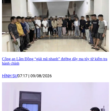
Công an Lâm Đồng “giải mã nhanh” đường dây ma túy từ kiểm tra
hành chính
HÌNH SỰ
07:17
|
09/08/2026