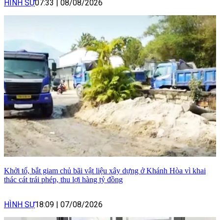
HÌNH SỰ
07:33
|
08/08/2026
Khởi tố, bắt giam chủ bãi vật liệu xây dựng ở Khánh Hòa vì khai
thác cát trái phép, thu lợi hàng tỷ đồng
HÌNH SỰ
18:09
|
07/08/2026