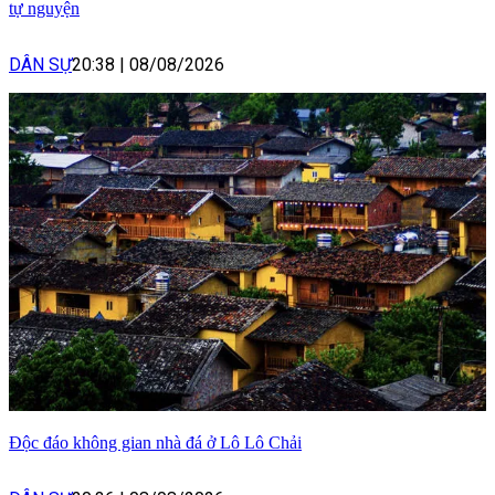
tự nguyện
DÂN SỰ
20:38
|
08/08/2026
Độc đáo không gian nhà đá ở Lô Lô Chải