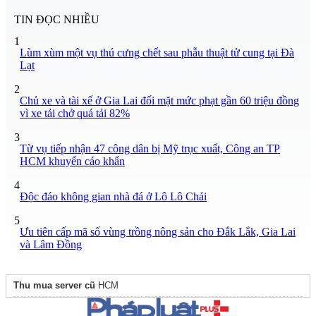
TIN ĐỌC NHIỀU
1
Lùm xùm một vụ thú cưng chết sau phẫu thuật tử cung tại Đà
Lạt
2
Chủ xe và tài xế ở Gia Lai đối mặt mức phạt gần 60 triệu đồng
vì xe tải chở quá tải 82%
3
Từ vụ tiếp nhận 47 công dân bị Mỹ trục xuất, Công an TP
HCM khuyến cáo khẩn
4
Độc đáo không gian nhà đá ở Lô Lô Chải
5
Ưu tiên cấp mã số vùng trồng nông sản cho Đắk Lắk, Gia Lai
và Lâm Đồng
Thu mua server cũ
HCM