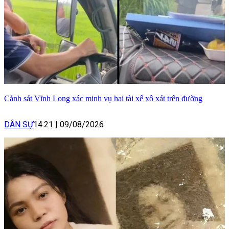
Cảnh sát Vĩnh Long xác minh vụ hai tài xế xô xát trên đường
DÂN SỰ
14:21
|
09/08/2026