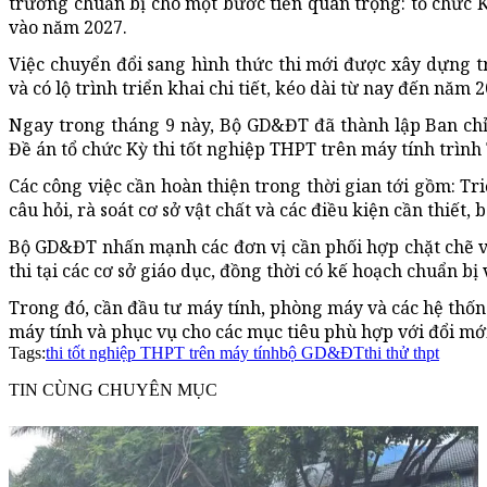
trương chuẩn bị cho một bước tiến quan trọng: tổ chức K
vào năm 2027.
Việc chuyển đổi sang hình thức thi mới được xây dựng 
và có lộ trình triển khai chi tiết, kéo dài từ nay đến năm 2
Ngay trong tháng 9 này, Bộ GD&ĐT đã thành lập Ban chỉ
Đề án tổ chức Kỳ thi tốt nghiệp THPT trên máy tính trìn
Các công việc cần hoàn thiện trong thời gian tới gồm: T
câu hỏi, rà soát cơ sở vật chất và các điều kiện cần thiết
Bộ GD&ĐT nhấn mạnh các đơn vị cần phối hợp chặt chẽ v
thi tại các cơ sở giáo dục, đồng thời có kế hoạch chuẩn bị 
Trong đó, cần đầu tư máy tính, phòng máy và các hệ thốn
máy tính và phục vụ cho các mục tiêu phù hợp với đổi mới
Tags:
thi tốt nghiệp THPT trên máy tính
bộ GD&ĐT
thi thử thpt
TIN CÙNG CHUYÊN MỤC