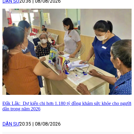
DÂN SỰ
20:36
|
08/08/2026
Đắk Lắk: Dự kiến chi hơn 1.180 tỷ đồng khám sức khỏe cho người
dân trong năm 2026
DÂN SỰ
20:35
|
08/08/2026