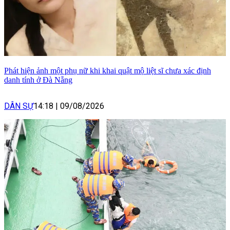
Phát hiện ảnh một phụ nữ khi khai quật mộ liệt sĩ chưa xác định
danh tính ở Đà Nẵng
DÂN SỰ
14:18
|
09/08/2026