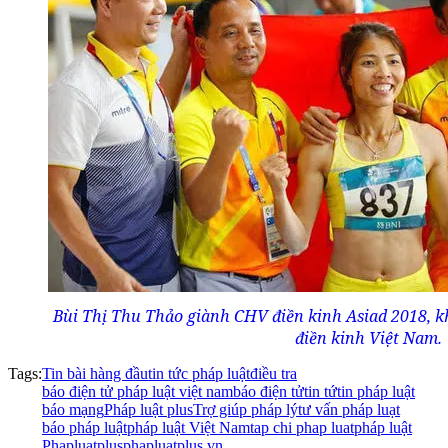
Bùi Thị Thu Thảo giành CHV điền kinh Asiad 2018, k
điền kinh Việt Nam.
Tags:
Tin bài hàng đầu
tin tức pháp luật
điều tra
báo điện tử pháp luật việt nam
báo điện tử
tin tứ
tin pháp luật
báo mạng
Pháp luật plus
Trợ giúp pháp lý
tư vấn pháp luạt
báo pháp luật
pháp luật Việt Nam
tap chi phap luat
pháp luật
Phapluatplus
phapluatplus.vn