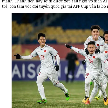
mạnh. Thành tích này sở dĩ được xếp sau ngôi vô địch AF
trẻ, còn tầm vóc đội tuyển quốc gia tại AFF Cup vẫn là bộ