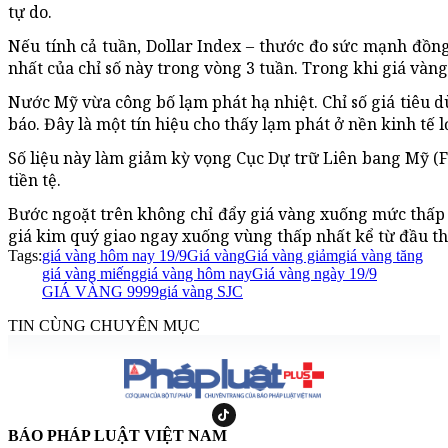
tự do.
Nếu tính cả tuần, Dollar Index – thước đo sức mạnh đồn
nhất của chỉ số này trong vòng 3 tuần. Trong khi giá vàn
Nước Mỹ vừa công bố lạm phát hạ nhiệt. Chỉ số giá tiêu d
báo. Đây là một tín hiệu cho thấy lạm phát ở nền kinh tế l
Số liệu này làm giảm kỳ vọng Cục Dự trữ Liên bang Mỹ (Fe
tiền tệ.
Bước ngoặt trên không chỉ đẩy giá vàng xuống mức thấp
giá kim quý giao ngay xuống vùng thấp nhất kể từ đầu th
Tags:
giá vàng hôm nay 19/9
Giá vàng
Giá vàng giảm
giá vàng tăng
giá vàng miếng
giá vàng hôm nay
Giá vàng ngày 19/9
GIÁ VÀNG 9999
giá vàng SJC
TIN CÙNG CHUYÊN MỤC
BÁO PHÁP LUẬT VIỆT NAM